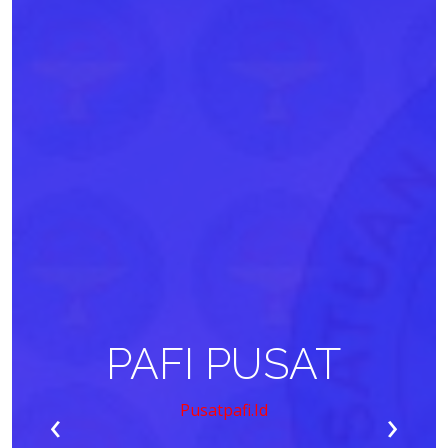
PAFI PUSAT
‹
›
Pusatpafi.id